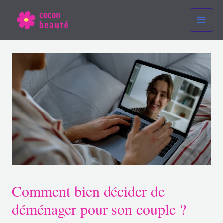
Aller
Navigation
Main
au
des
Men
contenu
articles
Comment bien décider de
déménager pour son couple ?